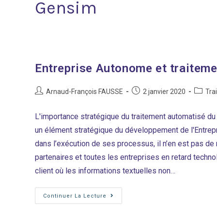
Gensim
Entreprise Autonome et traiteme
Auteur/autrice
Post
Post
Arnaud-François FAUSSE
2 janvier 2020
Tra
de
published:
categor
la
L'importance stratégique du traitement automatisé du 
publication :
un élément stratégique du développement de l'Entrepr
dans l’exécution de ses processus, il n’en est pas de
partenaires et toutes les entreprises en retard technol
client où les informations textuelles non…
Entreprise
Continuer La Lecture
Autonome
Et
Traitement