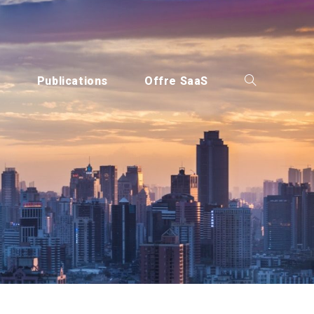
s
Publications
Offre SaaS
Toggle
website
search