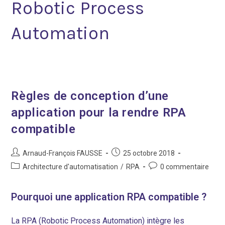
Robotic Process
Automation
Règles de conception d’une
application pour la rendre RPA
compatible
Auteur/autrice
Post
Arnaud-François FAUSSE
25 octobre 2018
de
published:
Post
Post
Architecture d'automatisation
/
RPA
0 commentaire
la
category:
comments:
publication :
Pourquoi une application RPA compatible ?
La RPA (Robotic Process Automation) intègre les