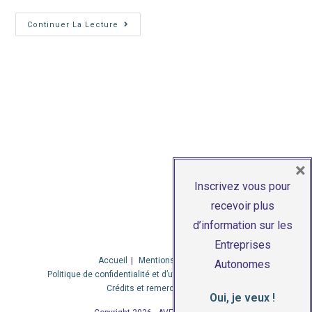
Règles
Continuer La Lecture
De
Conception
D’une
Application
Pour
La
Rendre
RPA
Compatible
×
Inscrivez vous pour
recevoir plus
d’information sur les
Entreprises
Accueil
Mentions légales
Autonomes
Politique de confidentialité et d’utilisation des cookies
Crédits et remerciements
Oui, je veux !