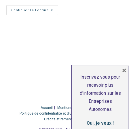
Les
Continuer La Lecture
Cas
D’usage
De
La
RPA
(Robotic
Process
Automation)
×
Inscrivez vous pour
recevoir plus
d’information sur les
Entreprises
Accueil
Mentions légales
Autonomes
Politique de confidentialité et d’utilisation des cookies
Crédits et remerciements
Oui, je veux !