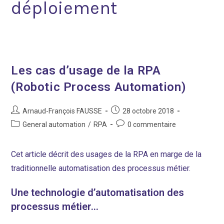
déploiement
Les cas d’usage de la RPA
(Robotic Process Automation)
Auteur/autrice
Post
Arnaud-François FAUSSE
28 octobre 2018
de
published:
Post
Post
General automation
/
RPA
0 commentaire
la
category:
comments:
publication :
Cet article décrit des usages de la RPA en marge de la
traditionnelle automatisation des processus métier.
Une technologie d’automatisation des
processus métier…